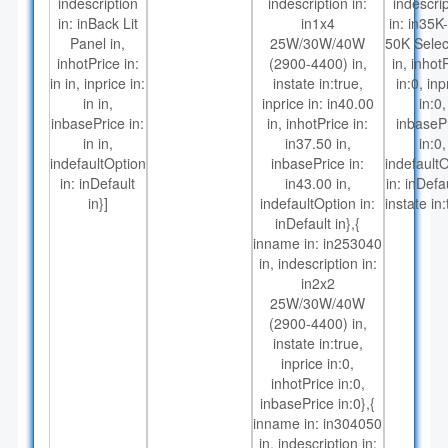
indescription
indescription in:
indescri
in: inBack Lit
in1x4
in: in35K
Panel in,
25W/30W/40W
50K Selec
inhotPrice in:
(2900-4400) in,
in, inhot
in in, inprice in:
instate in:true,
in:0, inp
in in,
inprice in: in40.00
in:0,
inbasePrice in:
in, inhotPrice in:
inbaseP
in in,
in37.50 in,
in:0,
indefaultOption
inbasePrice in:
indefault
in: inDefault
in43.00 in,
in: inDefau
in}]
indefaultOption in:
instate in:
inDefault in},{
inname in: in253040
in, indescription in:
in2x2
25W/30W/40W
(2900-4400) in,
instate in:true,
inprice in:0,
inhotPrice in:0,
inbasePrice in:0},{
inname in: in304050
in, indescription in: