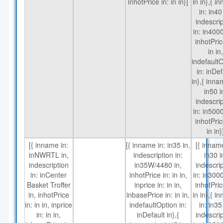
inhotPrice in: in in}]
in in},{ 
in: in40
indescri
in: in4000
inhotPric
in in,
indefault
in: inDef
in},{ inna
in50 i
indescri
in: in5000
inhotPric
in in}
[{ inname in:
[{ inname in: in35 in,
[{ innam
inNWRTL in,
indescription in:
in30 i
indescription
in35W/4480 in,
indescri
in: inCenter
inhotPrice in: in in,
in: in3000
Basket Troffer
inprice in: in in,
inhotPric
in, inhotPrice
inbasePrice in: in in,
in in},{ 
in: in in, inprice
indefaultOption in:
in: in35
in: in in,
inDefault in},{
indescri