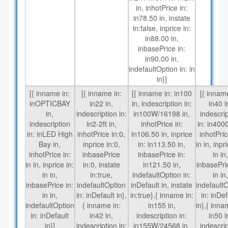
in, inhotPrice in:
in78.50 in, instate
in:false, inprice in:
in88.00 in,
inbasePrice in:
in90.00 in,
indefaultOption in: in
in}]
[{ inname in:
[{ inname in:
[{ inname in: in100
[{ innam
inOPTICBAY
in22 in,
in, indescription in:
in40 i
in,
indescription in:
in100W/16198 in,
indescri
indescription
in2-2ft in,
inhotPrice in:
in: in4000
in: inLED High
inhotPrice in:0,
in106.50 in, inprice
inhotPric
Bay in,
inprice in:0,
in: in113.50 in,
in in, inpr
inhotPrice in:
inbasePrice
inbasePrice in:
in in,
in in, inprice in:
in:0, instate
in121.50 in,
inbasePri
in in,
in:true,
indefaultOption in:
in in,
inbasePrice in:
indefaultOption
inDefault in, instate
indefault
in in,
in: inDefault in},
in:true},{ inname in:
in: inDef
indefaultOption
{ inname in:
in155 in,
in},{ inna
in: inDefault
in42 in,
indescription in:
in50 i
in}]
indescription in:
in155W/24568 in,
indescri