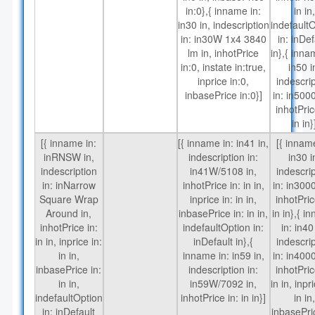
in:0},{ inname in:
in in,
in30 in, indescription
indefault
in: in30W 1x4 3840
in: inDef
lm in, inhotPrice
in},{ inna
in:0, instate in:true,
in50 i
inprice in:0,
indescri
inbasePrice in:0}]
in: in5000
inhotPric
in in}
[{ inname in:
[{ inname in: in41 in,
[{ innam
inRNSW in,
indescription in:
in30 i
indescription
in41W/5108 in,
indescri
in: inNarrow
inhotPrice in: in in,
in: in3000
Square Wrap
inprice in: in in,
inhotPric
Around in,
inbasePrice in: in in,
in in},{ 
inhotPrice in:
indefaultOption in:
in: in40
in in, inprice in:
inDefault in},{
indescri
in in,
inname in: in59 in,
in: in4000
inbasePrice in:
indescription in:
inhotPric
in in,
in59W/7092 in,
in in, inpr
indefaultOption
inhotPrice in: in in}]
in in,
in: inDefault
inbasePri