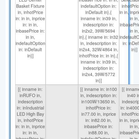
Basket Fixture
indefaultOption in:
inhotPric
in, inhotPrice
inDefault in},{
in in, inpr
in: in in, inprice
inname in: in39 in,
in in,
in: in in,
indescription in:
inbasePri
inbasePrice in:
in2x2, 39W/5694
in in,
in in,
in},{ inname in: in32
indefault
indefaultOption
in, indescription in:
in: inDef
in: inDefault
in2x4, 32W/4864 in,
in}]
in}]
inhotPrice in: in in},{
inname in: in39 in,
indescription in:
in2x4, 39W/5772
in}]
[{ inname in:
[{ inname in: in100
[{ innam
inRUFO in,
in, indescription in:
in40 i
indescription
in100W/13650 in,
indescri
in: inIndustrial
inhotPrice in:
in: in4000
LED High Bay
in77.00 in, inprice
inhotPric
in, inhotPrice
in: in82.00 in,
in in, inpr
in: in in, inprice
inbasePrice in:
in in,
in: in in,
in88.00 in,
inbasePri
inbasePrice in:
indefaultOption in:
in in,