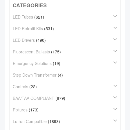
CATEGORIES
LED Tubes
(621)
LED Retrofit Kits
(531)
LED Drivers
(490)
Fluorescent Ballasts
(175)
Emergency Solutions
(19)
Step Down Transformer
(4)
Controls
(22)
BAA/TAA COMPLIANT
(879)
Fixtures
(173)
Lutron Compatible
(1893)