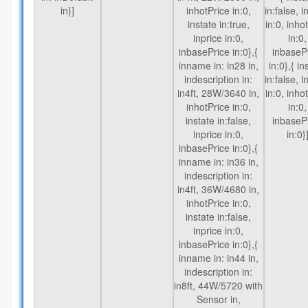
in}]
inhotPrice in:0,
in:false, i
instate in:true,
in:0, inho
inprice in:0,
in:0,
inbasePrice in:0},{
inbaseP
inname in: in28 in,
in:0},{ in
indescription in:
in:false, i
in4ft, 28W/3640 in,
in:0, inho
inhotPrice in:0,
in:0,
instate in:false,
inbaseP
inprice in:0,
in:0}
inbasePrice in:0},{
inname in: in36 in,
indescription in:
in4ft, 36W/4680 in,
inhotPrice in:0,
instate in:false,
inprice in:0,
inbasePrice in:0},{
inname in: in44 in,
indescription in:
in8ft, 44W/5720 with
Sensor in,