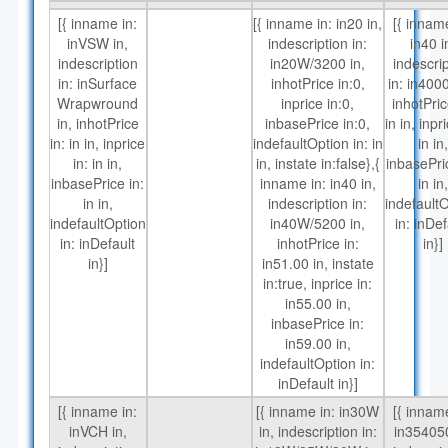
[{ inname in:
[{ inname in: in20 in,
[{ innam
inVSW in,
indescription in:
in40 i
indescription
in20W/3200 in,
indescri
in: inSurface
inhotPrice in:0,
in: in4000
Wrapwround
inprice in:0,
inhotPric
in, inhotPrice
inbasePrice in:0,
in in, inpr
in: in in, inprice
indefaultOption in: in
in in,
in: in in,
in, instate in:false},{
inbasePri
inbasePrice in:
inname in: in40 in,
in in,
in in,
indescription in:
indefault
indefaultOption
in40W/5200 in,
in: inDef
in: inDefault
inhotPrice in:
in}]
in}]
in51.00 in, instate
in:true, inprice in:
in55.00 in,
inbasePrice in:
in59.00 in,
indefaultOption in:
inDefault in}]
[{ inname in:
[{ inname in: in30W
[{ innam
inVCH in,
in, indescription in:
in354050