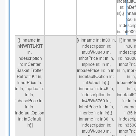
indefault
in: inDef
in},{ inna
in50 i
indescri
in: in5000
[{ inname in:
[{ inname in: in30 in,
[{ innam
inNWRTL-KIT
indescription in:
in30 i
in,
in30W/3840 in,
indescri
indescription
inhotPrice in: in in,
in: in3000
in: inCenter
inprice in: in in,
inhotPric
Basket Troffer
inbasePrice in: in in,
in in, inpr
Retrofit Kit in,
indefaultOption in:
in in,
inhotPrice in:
inDefault in},{
inbasePri
in in, inprice in:
inname in: in45 in,
in in,
in in,
indescription in:
indefault
inbasePrice in:
in45W/5760 in,
in: in in
in in,
inhotPrice in: in in,
inname 
indefaultOption
inprice in: in in},{
in35 i
in: inDefault
inname in: in30 in,
indescri
in}]
indescription in:
in: in3500
in30W/3840 in,
inhotPric