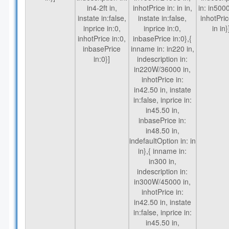
in4-2ft in,
inhotPrice in: in in,
in: in5000
instate in:false,
instate in:false,
inhotPric
inprice in:0,
inprice in:0,
in in}
inhotPrice in:0,
inbasePrice in:0},{
inbasePrice
inname in: in220 in,
in:0}]
indescription in:
in220W/36000 in,
inhotPrice in:
in42.50 in, instate
in:false, inprice in:
in45.50 in,
inbasePrice in:
in48.50 in,
indefaultOption in: in
in},{ inname in:
in300 in,
indescription in:
in300W/45000 in,
inhotPrice in:
in42.50 in, instate
in:false, inprice in:
in45.50 in,